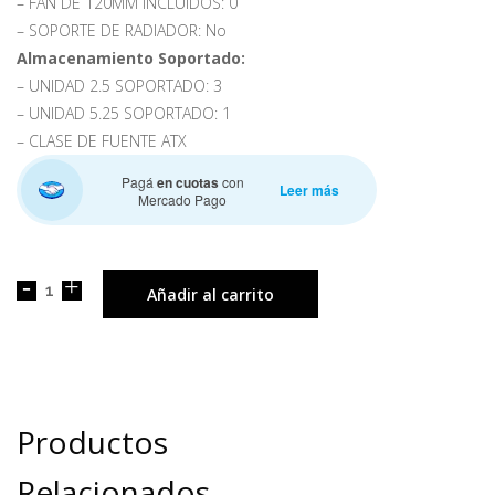
– FAN DE 120MM INCLUIDOS: 0
– SOPORTE DE RADIADOR: No
Almacenamiento Soportado:
– UNIDAD 2.5 SOPORTADO: 3
– UNIDAD 5.25 SOPORTADO: 1
– CLASE DE FUENTE ATX
Pagá
en cuotas
con
Leer más
Mercado Pago
Añadir al carrito
Productos
Relacionados