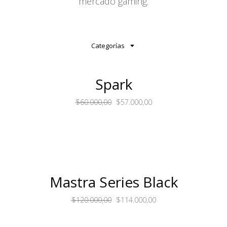
mercado gaming.
Categorías
Spark
$
60.000,00
$
57.000,00
AGOTADO
Mastra Series Black
$
120.000,00
$
114.000,00