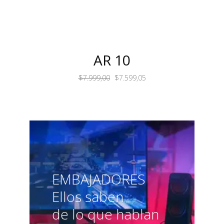
AR 10
$
7.999,00
$
7.599,05
EMBAJADORES
Ellos saben
de lo que hablan